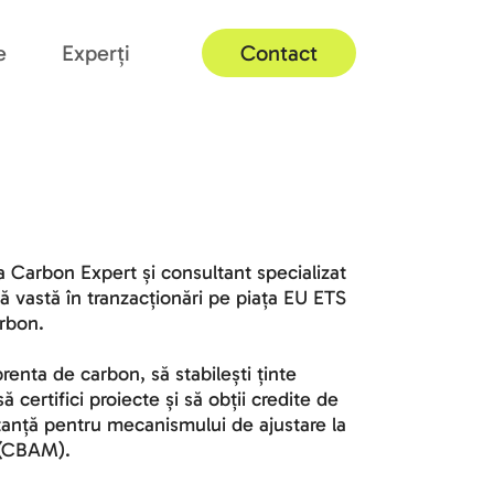
e
Experți
Contact
 Carbon Expert și 
consultant specializat 
ă vastă în tranzacționări pe piața EU ETS 
arbon. 
renta de carbon, să stabilești ținte 
certifici proiecte și să obții credite de 
ltanță pentru mecanismului de ajustare la 
n (CBAM).