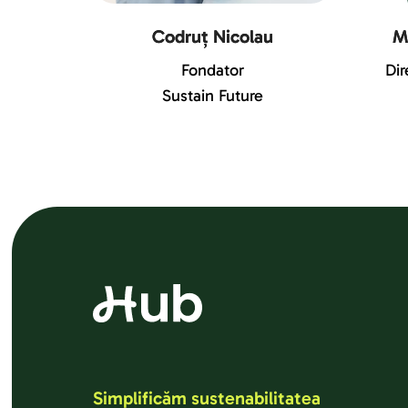
Codruț Nicolau
M
Fondator
Dir
Sustain Future
Simplificăm sustenabilitatea 