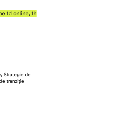
e 1:1 online, 1h
, Strategie de 
de tranziție