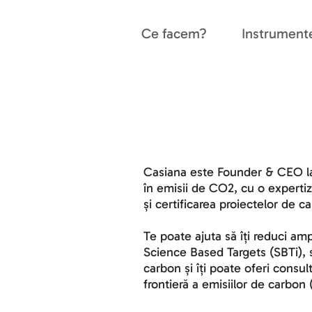
Ce facem?
Instrument
Casiana este Founder & CEO la
în emisii de CO2
, cu o expertiz
și certificarea proiectelor de c
Te poate ajuta să îți reduci amp
Science Based Targets (SBTi), să 
carbon și îți poate oferi consu
frontieră a emisiilor de carbo