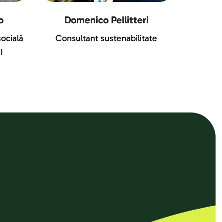
o
Domenico Pellitteri
socială
Consultant sustenabilitate
I